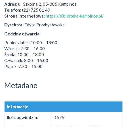
Adres:
ul. Szkolna 2, 05-085 Kampinos
Telefon:
(22) 725 01 49
Strona internetowa:
https://biblioteka-kampinos.pl/
Dyrektor:
Edyta Przybysławska
Godziny otwarcia
:
Poniedziałek: 10:00 – 18:00
Wtorek: 7:30 – 16:00
Środa: 10:00 – 18:00
Czwartek: 8:00 – 16:00
Piątek: 7:30 – 15:00
Metadane
Informacje
Ilość odwiedzin:
1575